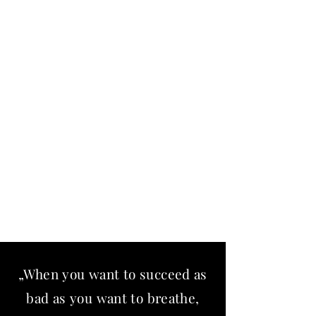
D7 Hoodie
D7 Shirt
D7 Cap
Preis
Preis
Preis
CHF 28.00
CHF 49.00
CHF 77.00
exkl. MwSt
exkl. MwSt
exkl. MwSt
„When you want to succeed as
bad as you want to breathe,