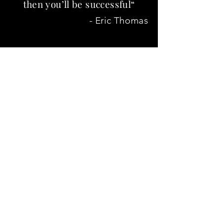
then you’ll be successful“
- Eric Thomas
unterstütze mich
Egal ob Gönner, Sponsor oder sonstige
Unterstützer - ich bin über jede
Unterstützung sehr dankbar und diese
ermöglicht es mir einen Schritt näher an die
Weltspitze zu gelangen, um meine Ziele zu
erreichen.
Klicken Sie auf Spenden, um mich auf
meinem Weg zu unterstützen.
Folgen Sie den Anweisungen, es geht ganz
einfach & auch mit Kreditkarte. Sie
benötigen nicht unbedingt ein PayPal
Konto.