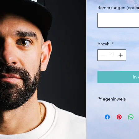
Bemerkungen (option
Anzahl
*
In
Pflegehinweis
Maschienenwäsche bi
Nicht im Trockner tr