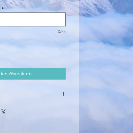
al)
0/75
 den Warenkorb
s maximal 40 Grad.
ocknen.