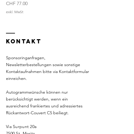
Preis
CHF 77.00
exkl. MwSt
KONTAKT
Sponsoringanfragen,
Newsletterbestellungen sowie sonstige
Kontaktaufnahmen bitte via Kontaktformular
einreichen.
Autogrammwünsche können nur
berücksichtigt werden, wenn ein
ausreichend frankiertes und adressiertes
Rückantwort-Couvert C5 beiliegt.
Via Surpunt 20a
7500 St. Moritz