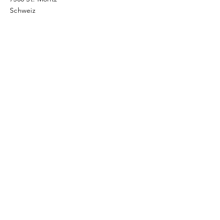
Schweiz​​
info@danielesette.ch
Namen eingeben
E-Mail-Adresse eingeben
Betreff eingeben
Nachricht