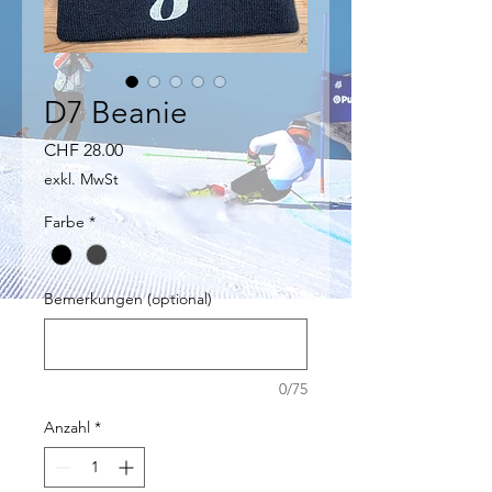
D7 Beanie
Preis
CHF 28.00
exkl. MwSt
Farbe
*
Bemerkungen (optional)
0/75
Anzahl
*