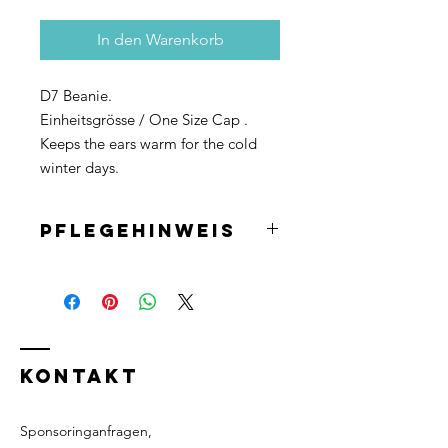
In den Warenkorb
D7 Beanie.
Einheitsgrösse / One Size Cap .
Keeps the ears warm for the cold
winter days.
Pflegehinweis
Maschienenwäsche bis maximal 40
Grad.
Nicht im Trockner trocknen.
KONTAKT
Sponsoringanfragen,