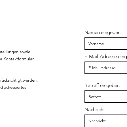
Down Under
Er
2018
in
Sk
20
Namen eingeben
stellungen sowie
E-Mail-Adresse ein
ia Kontaktformular
ücksichtigt werden,
Betreff eingeben
d adressiertes
Nachricht