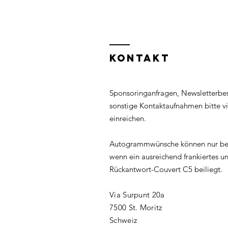
presented by
enjy.tv
KONTAKT
Sponsoringanfragen, Newsletterbe
sonstige Kontaktaufnahmen bitte v
einreichen.
Autogrammwünsche können nur ber
wenn ein ausreichend frankiertes un
Rückantwort-Couvert C5 beiliegt.
Via Surpunt 20a
7500 St. Moritz
Schweiz​​