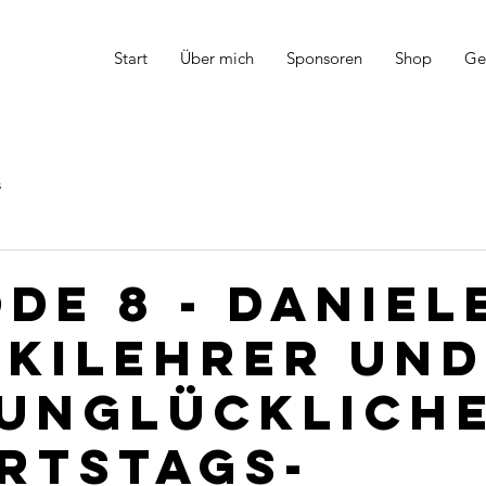
Start
Über mich
Sponsoren
Shop
Ge
r
s
ode 8 - Daniel
Skilehrer und
 unglücklich
rtstags-