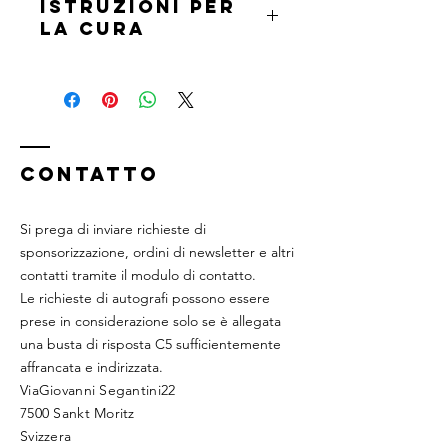
Istruzioni per
la cura
Lavare in lavatrice fino a un massimo
di 40 gradi.
Non asciugare in asciugatrice.
Durante la stiratura, non stirare sopra
il logo.
CONTATTO
Si prega di inviare richieste di
sponsorizzazione, ordini di newsletter e altri
contatti tramite il modulo di contatto.
Le richieste di autografi possono essere
prese in considerazione solo se è allegata
una busta di risposta C5 sufficientemente
affrancata e indirizzata.
ViaGiovanni Segantini22
7500 Sankt Moritz
Svizzera